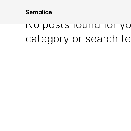
Semplice
No posts found for yo
category or search t