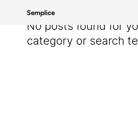
Semplice
No posts found for yo
category or search t